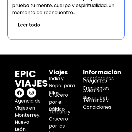
prueba tu mente, cuerpo y espiritualidad, un
momento de reencuentro...
Leer todo
EPIC
Viajes
Información
India y
Contáctanos
VIAJES
Preguntas
Nepal para
Frecuentes
Aviso de
Ellas
Crucero
Privacidad
Términos y
Agencia de
por el
Condiciones
Viajes en
Báltico
Turquía y
Monterrey,
Crucero
Nuevo
por las
León,