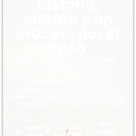
historia,
cultura y un
crucero por el
Egeo
Vive experiencias memorables,
como volar en globo sobre
Capadocia, recorrer Éfeso y
contemplar el atardecer en
Santorini, con la tranquilidad de
viajar acompañado por una agencia
experta que se encarga de todo por
ti.
Desde
Viaje en
17 al 31 de
$5,250
Grupo
mayo 2026