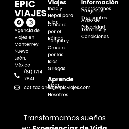
EPIC
Viajes
Información
India y
Contáctanos
VIAJES
Preguntas
Nepal para
Frecuentes
Aviso de
Ellas
Crucero
Privacidad
Términos y
Agencia de
por el
Condiciones
Viajes en
Báltico
Turquía y
Monterrey,
Crucero
Nuevo
por las
León,
Islas
México
Griegas
(81) 1714
Aprende
7841
Blogs
cotizaciones@epicviajes.com
Sobre
Nosotros
Transformamos sueños
en
Experiencias de Vida