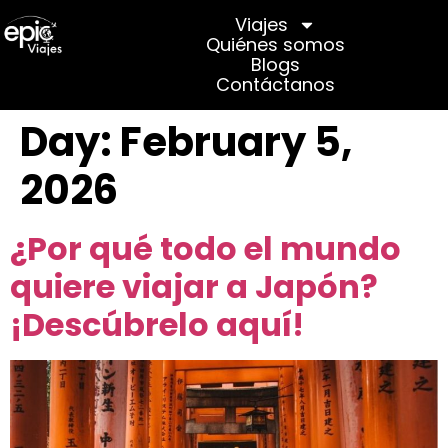
Viajes
Quiénes somos
Quiénes somos
Blogs
Contáctanos
Day:
February 5,
2026
¿Por qué todo el mundo
quiere viajar a Japón?
¡Descúbrelo aquí!