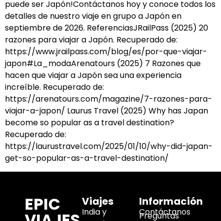
puede ser Japón!Contáctanos hoy y conoce todos los
detalles de nuestro viaje en grupo a Japón en
septiembre de 2026. ReferenciasJRailPass (2025) 20
razones para viajar a Japón. Recuperado de:
https://www.jrailpass.com/blog/es/por-que-viajar-
japon#La_modaArenatours (2025) 7 Razones que
hacen que viajar a Japón sea una experiencia
increíble. Recuperado de:
https://arenatours.com/magazine/7-razones-para-
viajar-a-japon/ Laurus Travel (2025) Why has Japan
become so popular as a travel destination?
Recuperado de:
https://laurustravel.com/2025/01/10/why-did-japan-
get-so-popular-as-a-travel-destination/
EPIC
Viajes
Información
India y
Contáctanos
VIAJES
Preguntas