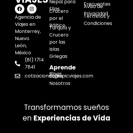
Nepal para
Frecuentes
Aviso de
Ellas
Crucero
Privacidad
Términos y
Agencia de
por el
Condiciones
Viajes en
Báltico
Turquía y
Monterrey,
Crucero
Nuevo
por las
León,
Islas
México
Griegas
(81) 1714
Aprende
7841
Blogs
cotizaciones@epicviajes.com
Sobre
Nosotros
Transformamos sueños
en
Experiencias de Vida