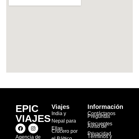
EPIC
Viajes
Información
India y
Contáctanos
VIAJES
Preguntas
Nepal para
Frecuentes
Aviso de
Ellas
Crucero por
Privacidad
Términos y
Agencia de
el Báltico